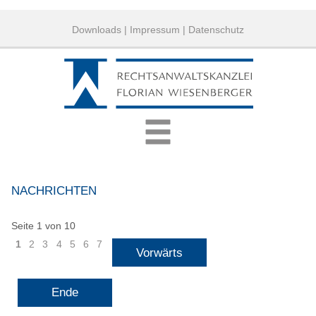
Downloads
|
Impressum
|
Datenschutz
NACHRICHTEN
Seite 1 von 10
1
2
3
4
5
6
7
Vorwärts
Ende