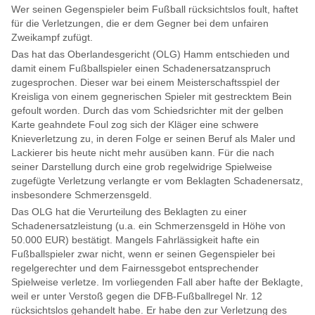
Wer seinen Gegenspieler beim Fußball rücksichtslos foult, haftet
für die Verletzungen, die er dem Gegner bei dem unfairen
Zweikampf zufügt.
Das hat das Oberlandesgericht (OLG) Hamm entschieden und
damit einem Fußballspieler einen Schadenersatzanspruch
zugesprochen. Dieser war bei einem Meisterschaftsspiel der
Kreisliga von einem gegnerischen Spieler mit gestrecktem Bein
gefoult worden. Durch das vom Schiedsrichter mit der gelben
Karte geahndete Foul zog sich der Kläger eine schwere
Knieverletzung zu, in deren Folge er seinen Beruf als Maler und
Lackierer bis heute nicht mehr ausüben kann. Für die nach
seiner Darstellung durch eine grob regelwidrige Spielweise
zugefügte Verletzung verlangte er vom Beklagten Schadenersatz,
insbesondere Schmerzensgeld.
Das OLG hat die Verurteilung des Beklagten zu einer
Schadenersatzleistung (u.a. ein Schmerzensgeld in Höhe von
50.000 EUR) bestätigt. Mangels Fahrlässigkeit hafte ein
Fußballspieler zwar nicht, wenn er seinen Gegenspieler bei
regelgerechter und dem Fairnessgebot entsprechender
Spielweise verletze. Im vorliegenden Fall aber hafte der Beklagte,
weil er unter Verstoß gegen die DFB-Fußballregel Nr. 12
rücksichtslos gehandelt habe. Er habe den zur Verletzung des