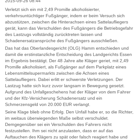
2015-09-26 08:44
Verletzt sich ein mit 2,49 Promille alkoholisierter,
verkehrsuntüchtiger Fußgänger, indem er beim Versuch sich
abzustützen, zwischen die Hinterachsen eines Sattelaufliegers
gerät, kann das Verschulden des Fußgängers die Betriebsgefahr
des Lastzugs vollständig zurücktreten lassen und
Schadenersatzansprüche des Fußgängers ausschließen.
Das hat das Oberlandesgericht (OLG) Hamm entschieden und
damit die erstinstanzliche Entscheidung des Landgerichts Essen
im Ergebnis bestätigt. Der 48 Jahre alte Kläger geriet, mit 2,49
Promille alkoholisiert, als Fußgänger auf dem Parkplatz eines
Lebensmittelsupermarkts zwischen die Achsen eines
Sattelaufliegers. Dabei erlitt er schwerste Verletzungen. Der
Lastzug hatte sich kurz zuvor langsam in Bewegung gesetzt.
Aufgrund des Unfallgeschehens hat der Kläger von dem Fahrer
und der Kfz-Versicherung Schadenersatz und ein
Schmerzensgeld von 20.000 EUR verlangt.
Seine Klage blieb ohne Erfolg. Den Unfall habe er, so die Richter,
im weitaus überwiegenden Maße selbst verschuldet.
Demgegenüber sei ein Verschulden des Fahrers nicht
festzustellen. Ihm sei nicht anzulasten, dass er auf das
Auftauchen des Klägers zu spät oder falsch reagiert habe und