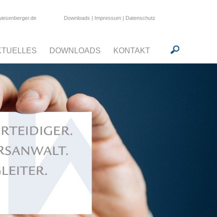
Downloads
|
Impressum
|
Datenschutz
wiesenberger.de
KTUELLES
DOWNLOADS
KONTAKT