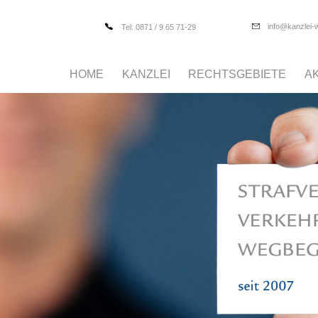
info@kanzlei-
Tel: 0871 / 9 65 71-29
HOME
KANZLEI
RECHTSGEBIETE
A