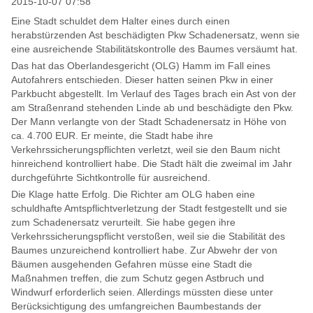
2015-10-07 07:58
Eine Stadt schuldet dem Halter eines durch einen
herabstürzenden Ast beschädigten Pkw Schadenersatz, wenn sie
eine ausreichende Stabilitätskontrolle des Baumes versäumt hat.
Das hat das Oberlandesgericht (OLG) Hamm im Fall eines
Autofahrers entschieden. Dieser hatten seinen Pkw in einer
Parkbucht abgestellt. Im Verlauf des Tages brach ein Ast von der
am Straßenrand stehenden Linde ab und beschädigte den Pkw.
Der Mann verlangte von der Stadt Schadenersatz in Höhe von
ca. 4.700 EUR. Er meinte, die Stadt habe ihre
Verkehrssicherungspflichten verletzt, weil sie den Baum nicht
hinreichend kontrolliert habe. Die Stadt hält die zweimal im Jahr
durchgeführte Sichtkontrolle für ausreichend.
Die Klage hatte Erfolg. Die Richter am OLG haben eine
schuldhafte Amtspflichtverletzung der Stadt festgestellt und sie
zum Schadenersatz verurteilt. Sie habe gegen ihre
Verkehrssicherungspflicht verstoßen, weil sie die Stabilität des
Baumes unzureichend kontrolliert habe. Zur Abwehr der von
Bäumen ausgehenden Gefahren müsse eine Stadt die
Maßnahmen treffen, die zum Schutz gegen Astbruch und
Windwurf erforderlich seien. Allerdings müssten diese unter
Berücksichtigung des umfangreichen Baumbestands der