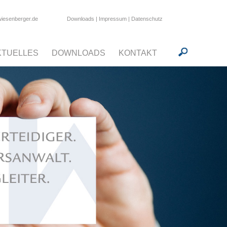
Downloads
|
Impressum
|
Datenschutz
wiesenberger.de
KTUELLES
DOWNLOADS
KONTAKT