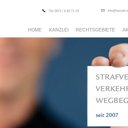
info@kanzlei-
Tel: 0871 / 9 65 71-29
HOME
KANZLEI
RECHTSGEBIETE
A