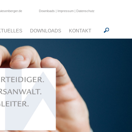
Downloads
|
Impressum
|
Datenschutz
wiesenberger.de
KTUELLES
DOWNLOADS
KONTAKT