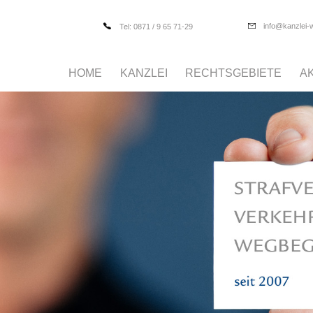
info@kanzlei-
Tel: 0871 / 9 65 71-29
HOME
KANZLEI
RECHTSGEBIETE
A